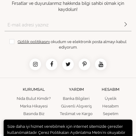
Fırsatlar ve duyurularımız hakkında bilgi sahibi olmak için
kaydolun!
Gizlilik politikasını
okudum ve elektronik posta almayı kabul
ediyorum.
KURUMSAL
YARDIM
HESABIM
Nida Bulut Kimdir?
Banka Bilgileri
Üyelik
Marka Hikayesi
Güvenli Alışveriş
Hesabım
Basında Biz
Teslimat ve Kargo
Sepetim
İletişim
Size daha iyi hizmet verebilmek için internet sitemizde çerezler
kullanılmaktadır. Çerez Politikaları Aydınlatma Metni’ni okuyabilir