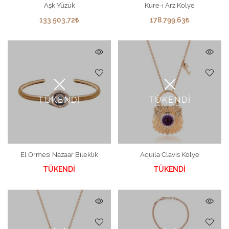
Aşk Yüzük
Küre-i Arz Kolye
133.503,72
178.799,63
TÜKENDİ
TÜKENDİ
El Örmesi Nazaar Bileklik
Aquila Clavis Kolye
TÜKENDİ
TÜKENDİ