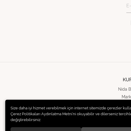
KU
Nida B
Mark
Bas
Size daha iyi hizmet verebilmek için internet sitemizde çerezler kull
İ
Çerez Politikaları Aydınlatma Metni’ni okuyabilir ve dilerseniz tercihle
değiştirebilirsiniz.