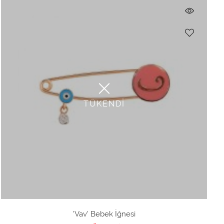
TÜKENDİ
'Vav' Bebek İğnesi