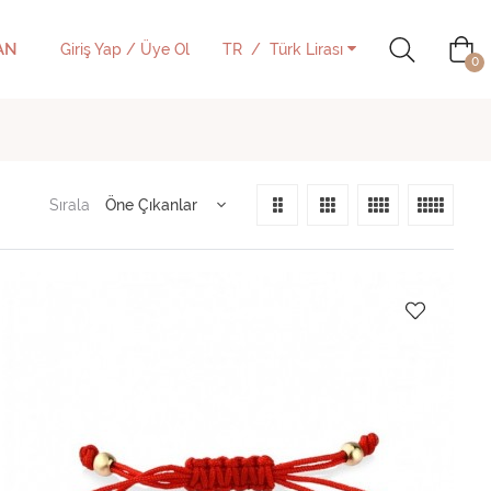
AN
Giriş Yap / Üye Ol
TR
Türk Lirası
0
Sırala