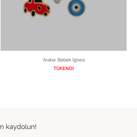
'Araba' Bebek İğnesi
TÜKENDİ
çin kaydolun!