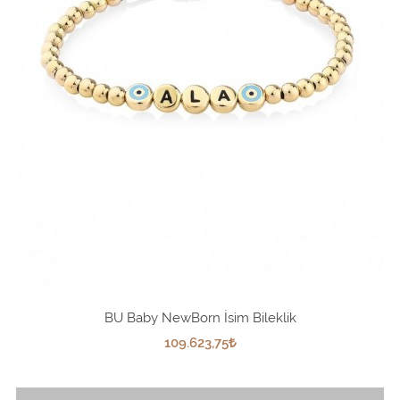
BU Baby NewBorn İsim Bileklik
109.623,75