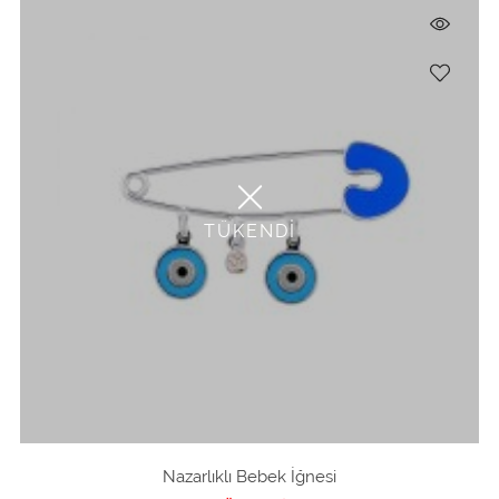
TÜKENDİ
Nazarlıklı Bebek İğnesi