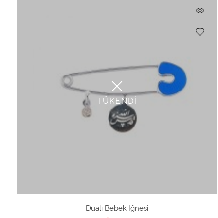
Vena Amoris
Yüzük
Fiyat Aralığı
TÜKENDİ
Dualı Bebek İğnesi