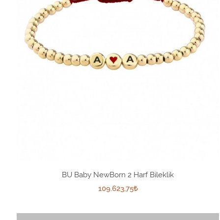
Bu Slvr
Choker
Derinlerdeki Masumiyet
Esma-ül Hüsna ve Ayet-i Kerim
Hülya Avşar'ın Seçtikleri
Kolye
Küpe
Mood Bileklikler
Pitonun Zerafeti
Pusula
Renklerin Rüyası
Sayıların Tılsımı
BU Baby NewBorn 2 Harf Bileklik
Sevgi Koleksiyonu
109.623,75
Şahmeran
Talis Serisi