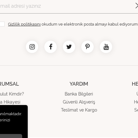
Gizlilik politikasını
okudum ve elektronik posta almayı kabul ediyorum
RUMSAL
YARDIM
H
ulut Kimdir?
Banka Bilgileri
a Hikayesi
Güvenli Alışveriş
H
ında Biz
Teslimat ve Kargo
S
anılmaktadır.
letişim
rinizi