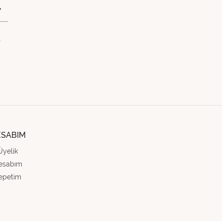
.
ESABIM
Üyelik
esabım
epetim