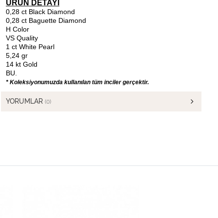
ÜRÜN DETAYI
0,28 ct Black Diamond
0,28 ct Baguette Diamond
H Color
VS Quality
1 ct White Pearl
5,24 gr
14 kt Gold
BU.
* Koleksiyonumuzda kullanılan tüm inciler gerçektir.
YORUMLAR
(0)