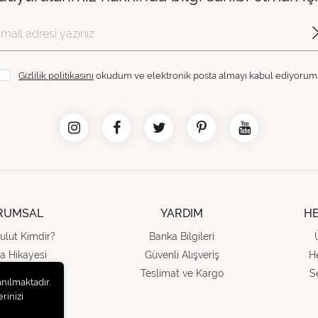
Gizlilik politikasını
okudum ve elektronik posta almayı kabul ediyorum
RUMSAL
YARDIM
H
ulut Kimdir?
Banka Bilgileri
a Hikayesi
Güvenli Alışveriş
H
ında Biz
Teslimat ve Kargo
S
anılmaktadır.
letişim
rinizi