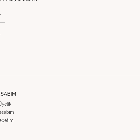
.
ESABIM
Üyelik
esabım
epetim