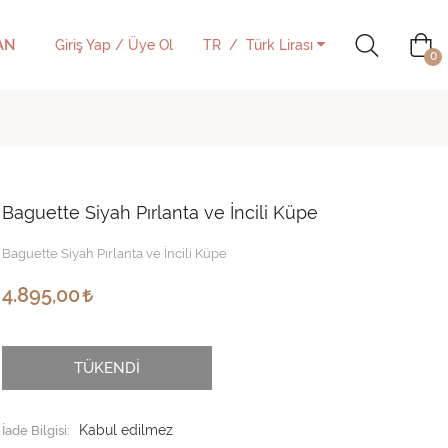
AN
Giriş Yap / Üye Ol
TR
Türk Lirası
0
Baguette Siyah Pırlanta ve İncili Küpe
Baguette Siyah Pırlanta ve İncili Küpe
4.895,00
TÜKENDİ
İade Bilgisi: