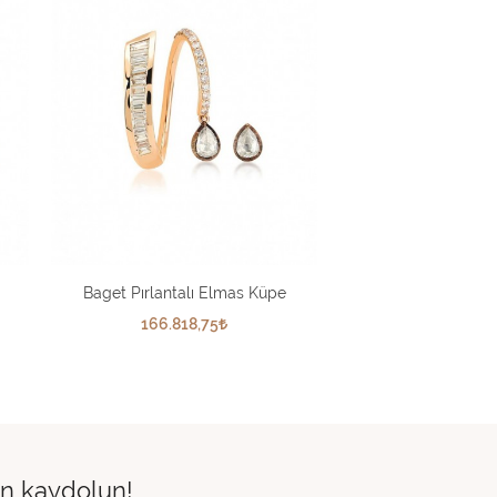
Baget Pırlantalı Elmas Küpe
166.818,75
çin kaydolun!