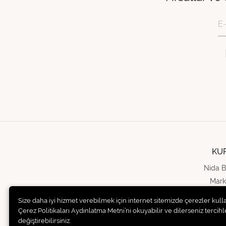
KU
Nida B
Mark
Bas
Size daha iyi hizmet verebilmek için internet sitemizde çerezler kull
İ
Çerez Politikaları Aydınlatma Metni’ni okuyabilir ve dilerseniz tercihle
değiştirebilirsiniz.