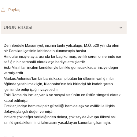
Paylaş :
ÜRÜN BILGISI
Derinlerdeki Masumiyet, incinin tarihi yolculuğu, M.Ö. 520 yılında ölen
bir Pers kraliçesinin lahitinde bulunmasıyla başlar.
Hindular inciyle ay arasında bir bağ kurmuş, evlilik seremonilerinde ise
saflığın bir sembolü olarak eşe hediye etmişlerdir.
Eski Mısırlılar, incileri kendileriyle birlikte gömecek kadar inciye değer
vermişlerdir.
Markus Antonius’tan bir bahis kazanıp bütün bir ülkenin varlığını bir
öğünde yutabilmek için, Kleopatra’nın tek birinciyi bir kadeh şarap
içerisinde eritip içtiği rivayet edilir.
Eski Roma’da inciler, varlık ve sosyal statünün en üstün simgesi olarak
kabul edilmiştir.
Grekler, inciye hem rakipsiz güzelliği hem de aşk ve evlilik ile ilişkisi
dolayısıyla çok değer vermiştir.
İncilere çok değer verildiğinden dolayı, çok sayıda Avrupa ülkesi asil
sınıf dışındakilerin inci takmasını yasaklayan kanunlar çıkarmıştır.