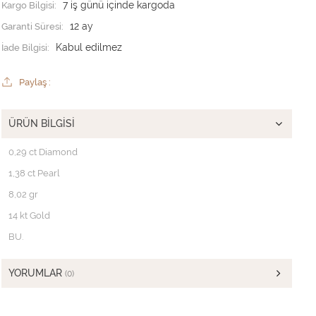
Kargo Bilgisi:
7 iş günü içinde kargoda
Garanti Süresi:
12 ay
İade Bilgisi:
Paylaş :
ÜRÜN BILGISI
0,29 ct Diamond
1,38 ct Pearl
8,02 gr
14 kt Gold
BU.
YORUMLAR
(0)