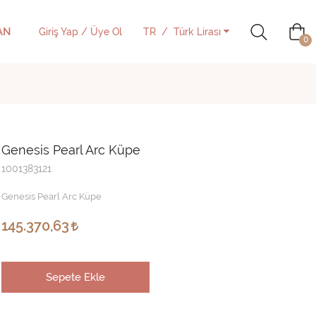
AN
Giriş Yap / Üye Ol
TR
Türk Lirası
0
Genesis Pearl Arc Küpe
1001383121
Genesis Pearl Arc Küpe
145.370,63
Sepete Ekle