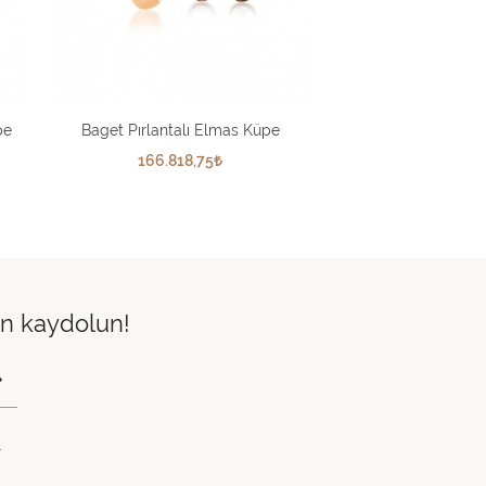
pe
Baget Pırlantalı Elmas Küpe
166.818,75
çin kaydolun!
.