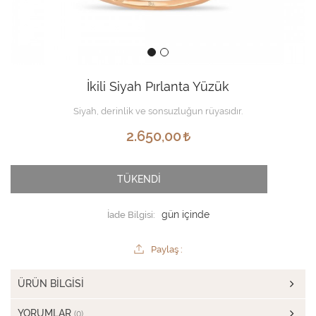
İkili Siyah Pırlanta Yüzük
Siyah, derinlik ve sonsuzluğun rüyasıdır.
2.650,00
TÜKENDİ
İade Bilgisi:
Paylaş :
ÜRÜN BILGISI
YORUMLAR
(0)