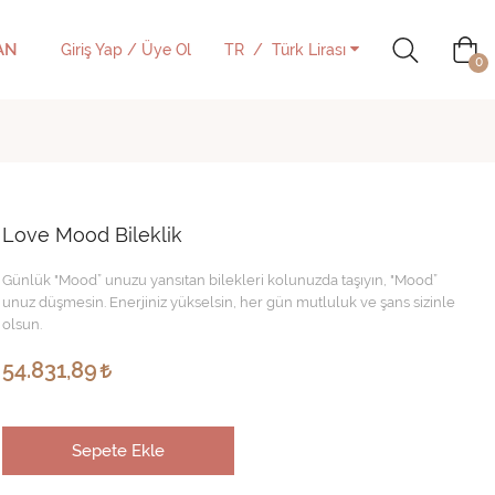
AN
Giriş Yap / Üye Ol
TR
Türk Lirası
0
Love Mood Bileklik
Günlük "Mood” unuzu yansıtan bilekleri kolunuzda taşıyın, "Mood”
unuz düşmesin. Enerjiniz yükselsin, her gün mutluluk ve şans sizinle
olsun.
54.831,89
Sepete Ekle