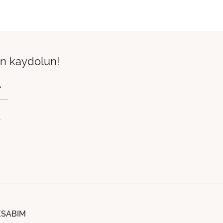
çin kaydolun!
.
ESABIM