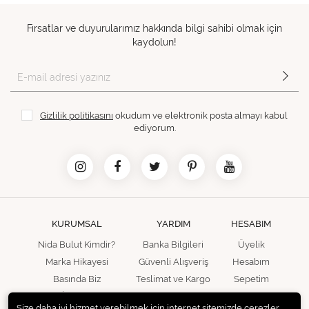
Fırsatlar ve duyurularımız hakkında bilgi sahibi olmak için
kaydolun!
Gizlilik politikasını
okudum ve elektronik posta almayı kabul
ediyorum.
KURUMSAL
YARDIM
HESABIM
Nida Bulut Kimdir?
Banka Bilgileri
Üyelik
Marka Hikayesi
Güvenli Alışveriş
Hesabım
Basında Biz
Teslimat ve Kargo
Sepetim
İletişim
Size daha iyi hizmet verebilmek için internet sitemizde çerezler