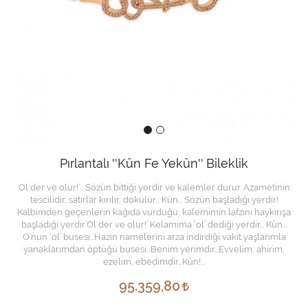
Pırlantalı ''Kûn Fe Yekûn'' Bileklik
Ol der ve olur!’… Sözün bittiği yerdir ve kalemler durur. Azametinin
tescilidir, satırlar kırılır, dökülür… Kûn… Sözün başladığı yerdir!
Kalbimden geçenlerin kağıda vurduğu, kalemimin lafzını haykırışa
başladığı yerdir.’Ol der ve olur!’ Kelamıma ‘ol’ dediği yerdir… Kûn…
O’nun ‘ol’ busesi…Hazin namelerini arza indirdiği vakit yaşlarımla
yanaklarımdan öptüğü busesi…Benim yerimdir…Evvelim, ahirim,
ezelim, ebedimdir…Kûn!...
95.359,80