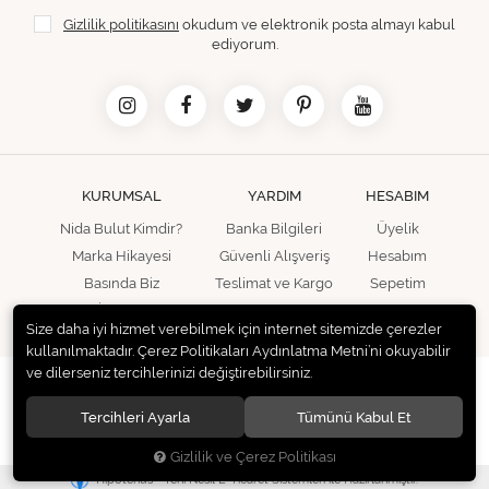
Gizlilik politikasını
okudum ve elektronik posta almayı kabul
ediyorum.
KURUMSAL
YARDIM
HESABIM
Nida Bulut Kimdir?
Banka Bilgileri
Üyelik
Marka Hikayesi
Güvenli Alışveriş
Hesabım
Basında Biz
Teslimat ve Kargo
Sepetim
İletişim
Size daha iyi hizmet verebilmek için internet sitemizde çerezler
kullanılmaktadır. Çerez Politikaları Aydınlatma Metni’ni okuyabilir
ve dilerseniz tercihlerinizi değiştirebilirsiniz.
© 2020
Bu Jewels
. Tüm hakları saklıdır.
Tercihleri Ayarla
Tümünü Kabul Et
Gizlilik ve Çerez Politikası
®
Hipotenüs
Yeni Nesil E-Ticaret Sistemleri ile Hazırlanmıştır.