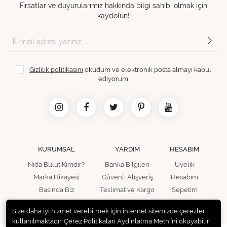
Fırsatlar ve duyurularımız hakkında bilgi sahibi olmak için
kaydolun!
Gizlilik politikasını
okudum ve elektronik posta almayı kabul
ediyorum.
KURUMSAL
YARDIM
HESABIM
Nida Bulut Kimdir?
Banka Bilgileri
Üyelik
Marka Hikayesi
Güvenli Alışveriş
Hesabım
Basında Biz
Teslimat ve Kargo
Sepetim
İletişim
Size daha iyi hizmet verebilmek için internet sitemizde çerezler
kullanılmaktadır. Çerez Politikaları Aydınlatma Metni’ni okuyabilir