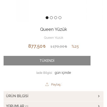
Queen Yüzük
Queen Yüzük
877,50
1.170,00
%25
TÜKENDİ
İade Bilgisi:
Paylaş :
ÜRÜN BILGISI
YORUMLAR
(0)