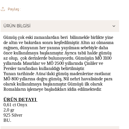
Paylaş :
ÜRÜN BILGISI
Gümüş çok eski zamanlardan beri bilinmekle birlikte yine
de altın
ve bakırdan
sonra keşfedilmiştir. Altın az olmasına
rağmen, dünyanın her yanına yayılması sebebiyle daha
önce kullanılmaya başlanmıştır. Ayrıca tabii halde gümüş
az olup, çok derinlerde bulunuyordu. Gümüşün MÖ 3100
yıllarında Mısırlılar
ve MÖ 2500 yıllarında Çinliler ve
Persler
tarafından kullanıldığı belirtilmiştir.
Yunan
tarihinde
Atina
'daki gümüş madenlerine rastlanır.
MÖ 800 yıllarına doğru gümüş, Nil
nehri havalisinde para
olarak kullanılmaya başlanmıştır. Gümüşü ilk olarak
Romalıların
işlemeye başladıkları iddia edilmektedir.
ÜRÜN DETAYI
0,61 ct Onyx
2,0 gr
925 Silver
BU.