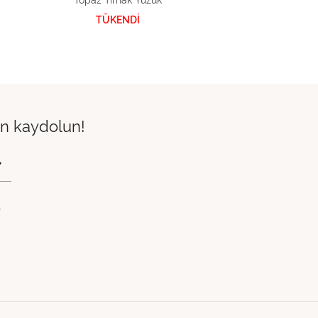
Topaz Tırnak Yüzük
TÜKENDİ
çin kaydolun!
.