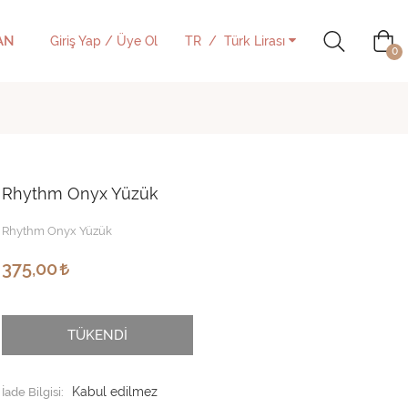
AN
Giriş Yap / Üye Ol
TR
Türk Lirası
0
Rhythm Onyx Yüzük
Rhythm Onyx Yüzük
375,00
TÜKENDİ
İade Bilgisi: