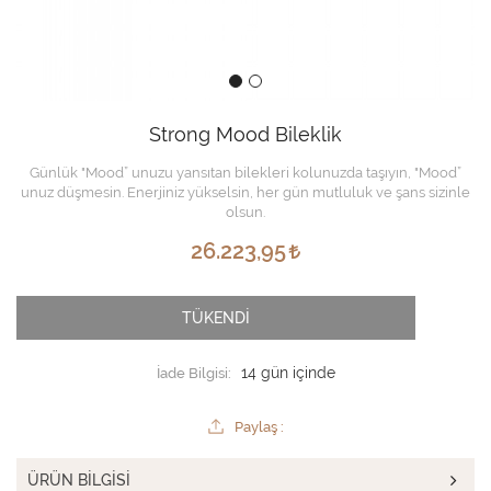
Strong Mood Bileklik
Günlük "Mood” unuzu yansıtan bilekleri kolunuzda taşıyın, "Mood”
unuz düşmesin. Enerjiniz yükselsin, her gün mutluluk ve şans sizinle
olsun.
26.223,95
TÜKENDİ
İade Bilgisi:
Paylaş :
ÜRÜN BILGISI