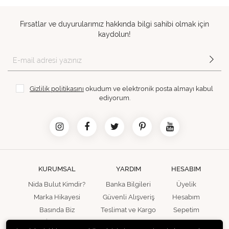
Fırsatlar ve duyurularımız hakkında bilgi sahibi olmak için
kaydolun!
Gizlilik politikasını
okudum ve elektronik posta almayı kabul
ediyorum.
KURUMSAL
YARDIM
HESABIM
Nida Bulut Kimdir?
Banka Bilgileri
Üyelik
Marka Hikayesi
Güvenli Alışveriş
Hesabım
Basında Biz
Teslimat ve Kargo
Sepetim
İletişim