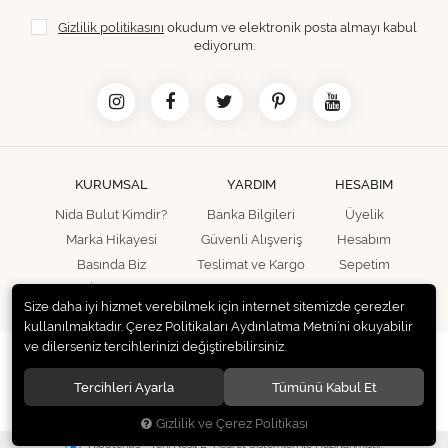
Gizlilik politikasını
okudum ve elektronik posta almayı kabul
ediyorum.
KURUMSAL
YARDIM
HESABIM
Nida Bulut Kimdir?
Banka Bilgileri
Üyelik
Marka Hikayesi
Güvenli Alışveriş
Hesabım
Basında Biz
Teslimat ve Kargo
Sepetim
İletişim
Size daha iyi hizmet verebilmek için internet sitemizde çerezler
kullanılmaktadır. Çerez Politikaları Aydınlatma Metni’ni okuyabilir
ve dilerseniz tercihlerinizi değiştirebilirsiniz.
© 2020
Bu Jewels
. Tüm hakları saklıdır.
Tercihleri Ayarla
Tümünü Kabul Et
Gizlilik ve Çerez Politikası
®
Hipotenüs
Yeni Nesil E-Ticaret Sistemleri ile Hazırlanmıştır.