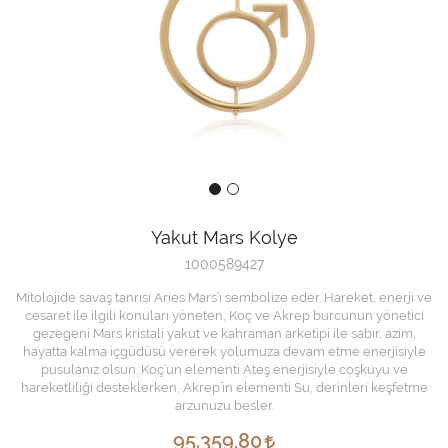
Yakut Mars Kolye
1000589427
Mitolojide savaş tanrısı Aries Mars’ı sembolize eder. Hareket, enerji ve
cesaret ile ilgili konuları yöneten, Koç ve Akrep burcunun yönetici
gezegeni Mars kristali yakut ve kahraman arketipi ile sabır, azim,
hayatta kalma içgüdüsü vererek yolumuza devam etme enerjisiyle
pusulanız olsun. Koç’un elementi Ateş enerjisiyle coşkuyu ve
hareketliliği desteklerken, Akrep’in elementi Su, derinleri keşfetme
arzunuzu besler.
95.359,80