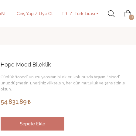
AN
Giriş Yap / Üye Ol
TR
Türk Lirası
0
Hope Mood Bileklik
Günlük "Mood” unuzu yansıtan bilekleri kolunuzda taşıyın, "Mood”
unuz düşmesin. Enerjiniz yükselsin, her gün mutluluk ve şans sizinle
olsun.
54.831,89
Sepete Ekle