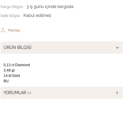
Kargo Bilgisi:
3 iş günü içinde kargoda
İade Bilgisi:
Paylaş :
ÜRÜN BILGISI
0,13 ct Diamond
3,48 gr
14 kt Gold
BU.
YORUMLAR
(0)